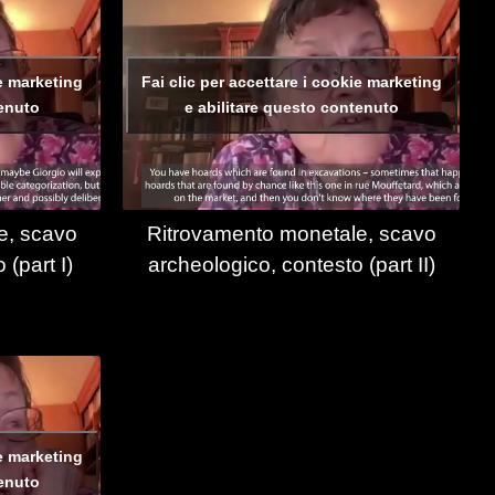
ie marketing
Fai clic per accettare i cookie marketing
tenuto
e abilitare questo contenuto
e, scavo
Ritrovamento monetale, scavo
 (part I)
archeologico, contesto (part II)
ie marketing
tenuto