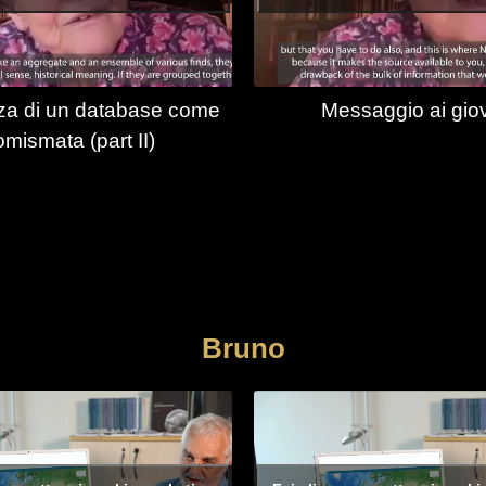
za di un database come
Messaggio ai gio
mismata (part II)
Bruno