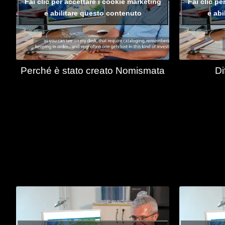
Fai clic per accettare i cookie marketing
Fai clic pe
e abilitare questo contenuto
e abi
Perché è stato creato Nomismata
Di