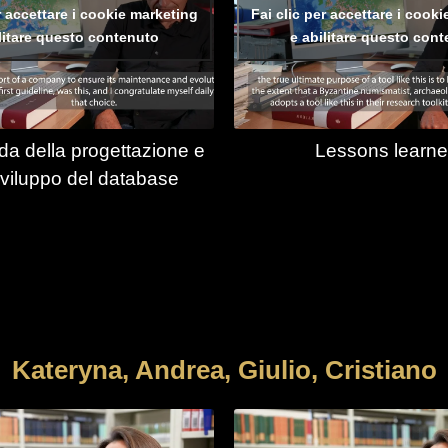
r accettare i cookie marketing
Fai clic per accettare i cook
litare questo contenuto
e abilitare questo con
da della progettazione e
Lessons learn
sviluppo del database
Kateryna, Andrea, Giulio, Cristiano