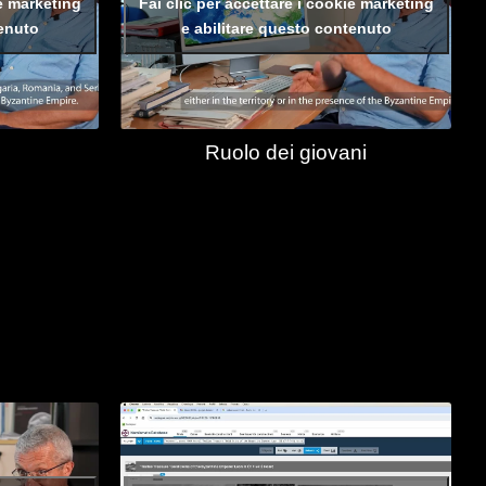
ie marketing
Fai clic per accettare i cookie marketing
tenuto
e abilitare questo contenuto
i
Ruolo dei giovani