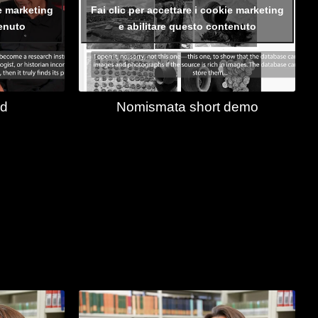
ie marketing
Fai clic per accettare i cookie marketing
tenuto
e abilitare questo contenuto
ed
Nomismata short demo