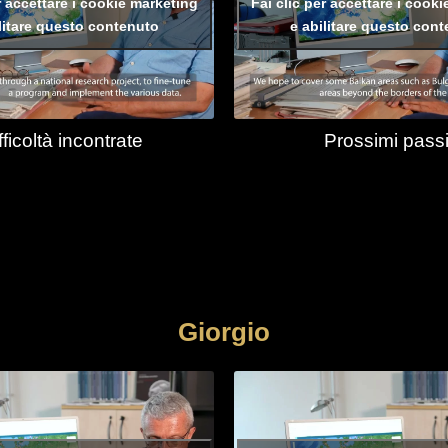
r accettare i cookie marketing
Fai clic per accettare i cook
litare questo contenuto
e abilitare questo con
fficoltà incontrate
Prossimi pass
Giorgio