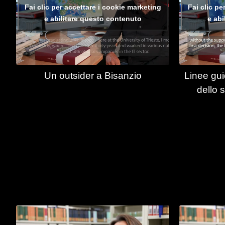
Fai clic per accettare i cookie marketing
Fai clic pe
e abilitare questo contenuto
e abi
Un outsider a Bisanzio
Linee gui
dello 