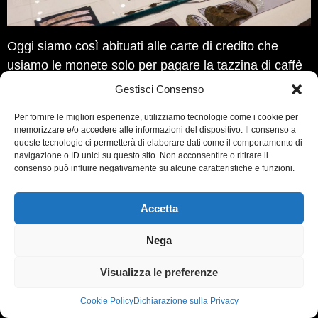
Oggi siamo così abituati alle carte di credito che
usiamo le monete solo per pagare la tazzina di caffè
al mattino o acquistare un biglietto dell’autobus.
Gestisci Consenso
Questo piccolo pezzo di plastica ha sostituito monete
Per fornire le migliori esperienze, utilizziamo tecnologie come i cookie per
e banconote dei diversi tagli, ci ha evitato la
memorizzare e/o accedere alle informazioni del dispositivo. Il consenso a
necessità di eseguire sia pur elementari calcoli
queste tecnologie ci permetterà di elaborare dati come il comportamento di
navigazione o ID unici su questo sito. Non acconsentire o ritirare il
matematici e il “fastidio” del cambio di valuta. Grazie
consenso può influire negativamente su alcune caratteristiche e funzioni.
alle carte di credito possiamo controllare dove,
quando e quali acquisti ha effettuato una persona (o
Accetta
meglio, la sua carta bancaria), quali mercati e negozi
preferisce: insomma, tracciare spese, gusti e
Nega
abitudini. L’elaborazione dei dati raccolti dalle banche
Visualizza le preferenze
permettono anche di valutare, nel bene e nel male, la
popolarità di un negozio tra gli utenti stranieri e di
Cookie Policy
Dichiarazione sulla Privacy
scoprire i paesi di provenienza dei clienti. È l’era della